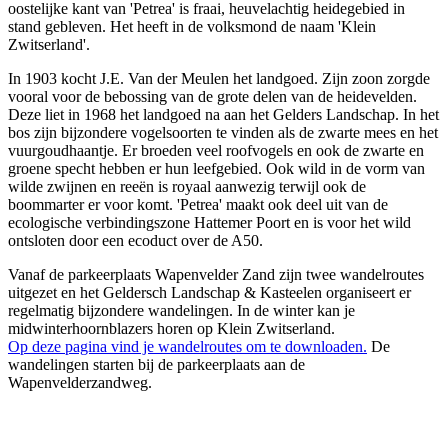
oostelijke kant van 'Petrea' is fraai, heuvelachtig heidegebied in
stand gebleven. Het heeft in de volksmond de naam 'Klein
Zwitserland'.
In 1903 kocht J.E. Van der Meulen het landgoed. Zijn zoon zorgde
vooral voor de bebossing van de grote delen van de heidevelden.
Deze liet in 1968 het landgoed na aan het Gelders Landschap. In het
bos zijn bijzondere vogelsoorten te vinden als de zwarte mees en het
vuurgoudhaantje. Er broeden veel roofvogels en ook de zwarte en
groene specht hebben er hun leefgebied. Ook wild in de vorm van
wilde zwijnen en reeën is royaal aanwezig terwijl ook de
boommarter er voor komt. 'Petrea' maakt ook deel uit van de
ecologische verbindingszone Hattemer Poort en is voor het wild
ontsloten door een ecoduct over de A50.
Vanaf de parkeerplaats Wapenvelder Zand zijn twee wandelroutes
uitgezet en het Geldersch Landschap & Kasteelen organiseert er
regelmatig bijzondere wandelingen. In de winter kan je
midwinterhoornblazers horen op Klein Zwitserland.
Op deze pagina vind je wandelroutes om te downloaden.
De
wandelingen starten bij de parkeerplaats aan de
Wapenvelderzandweg.