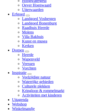
Hoogwatergeul
Oever Hoenwaard
Uiterwaarden
Erfgoed
Landgoed Vosbergen
Landgoed Bonenburg
Raadhuis Heerde
Molens
Villa Bakhuis
Kunst en musea
Kerken
Dorpen
Heerde
Wapenveld
Veessen
Vorchten
Inspiratie
Veelzijdige natuur
Waterrijke gebieden
Culturele plekken
Kringloop & rommelmarkt
Activiteiten met kinderen
Uitagenda
Webshop
Winkelmandje