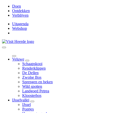
Doen
Ontdekken
Verblijven
Uitagenda
Webshop
Veluwe
Schaapskooi
Renderklippen
De Dellen
Zwolse Bos
Sprengen en beken
Wild spotten
Landgoed Petrea
Kloosterbos
IJsselvallei
IJssel
Pontjes